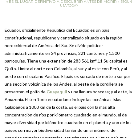
« ES EL LUGAR DEFINITIVO A DESCUBRIR ANTES DE MORIR »
SEGUN
USA TODAY
Ecuador, oficialmente República del Ecuador, es un país
constitucional, republicano y centralizado situado en la región
noroccidental de América del Sur. Se divide político-
administrativamente en 24 provincias, 221 cantones y 1.500
parroquias. Tiene una extensión de 283 561 km².11 Su capital es
Quito. Limita al norte con Colombia, al sur y al este con Perú, y al
oeste con el océano Pacífico. El país es surcado de norte a sur por
una sección volcánica de los Andes, al oeste de la cordillera se
presentan el golfo de
Guayaquil
y una llanura boscosa; y al este, la
Amazonia. El territorio ecuatoriano incluye las oceánicas Islas
Galápagos a 1000 km de la costa. Es el país con la más alta
concentración de ríos por kilómetro cuadrado en el mundo, el de
mayor diversidad por kilómetro cuadrado en el planeta y uno de los
países con mayor biodiversidad teniendo un sinnúmero de
especies animales y vegetales, actualmente es el único país que