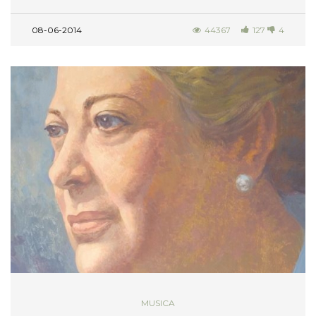
08-06-2014
44367
127
4
MUSICA