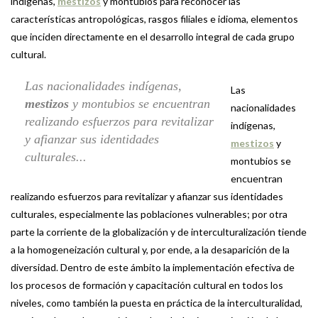
indígenas,
mestizos
y montubios para reconocer las
características antropológicas, rasgos filiales e idioma, elementos
que inciden directamente en el desarrollo integral de cada grupo
cultural.
Las nacionalidades indígenas,
Las
mestizos
y montubios se encuentran
nacionalidades
realizando esfuerzos para revitalizar
indígenas,
y afianzar sus identidades
mestizos
y
culturales...
montubios se
encuentran
realizando esfuerzos para revitalizar y afianzar sus identidades
culturales, especialmente las poblaciones vulnerables; por otra
parte la corriente de la globalización y de interculturalización tiende
a la homogeneización cultural y, por ende, a la desaparición de la
diversidad. Dentro de este ámbito la implementación efectiva de
los procesos de formación y capacitación cultural en todos los
niveles, como también la puesta en práctica de la interculturalidad,