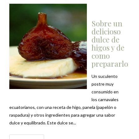
Sobre un
delicioso
dulce de
higos y de
como
prepararlo
Un suculento
postre muy
consumido en
los carnavales
ecuatorianos, con una receta de higo, panela (papelón o
raspadura) y otros ingredientes para agregar una sabor
dulce y equilibrado. Este dulce se...