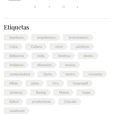
8
9
10
»
Etiquetas
bambuco
arquitectura
instrumentos
Cuba
Cultura
coco
plásticas
Bellavista
india
América
Andes.
indígenas
dilatación
música
computadora
Quito
teatro
monedas
Milán
plata
Oro.
Guayaquil
sistemas
Racing
Mamá
mujer
fútbol
productores
Otavalo
cacahuate