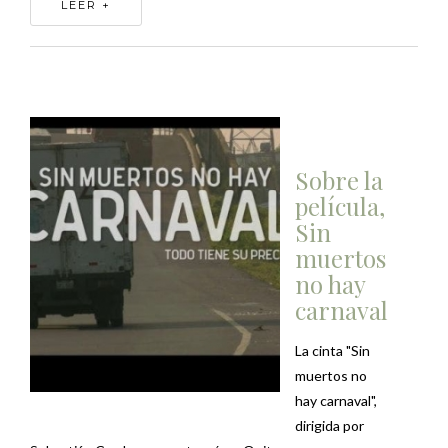
LEER +
Sobre la
película,
Sin
muertos
no hay
carnaval
La cinta "Sin
muertos no
hay carnaval",
dirigida por