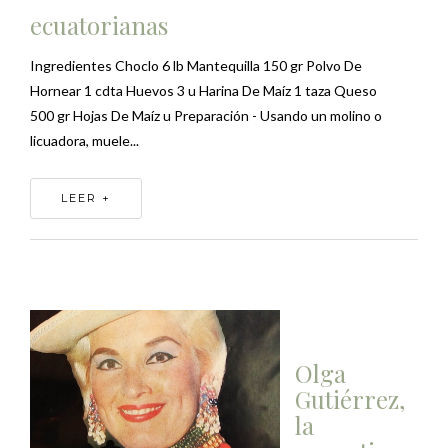
ecuatorianas
Ingredientes Choclo 6 lb Mantequilla 150 gr Polvo De
Hornear 1 cdta Huevos 3 u Harina De Maíz 1 taza Queso
500 gr Hojas De Maíz u Preparación - Usando un molino o
licuadora, muele...
LEER +
Olga
Gutiérrez,
la