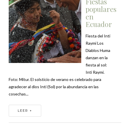
Fiestas
populares
en
Ecuador
Fiesta del Inti
Raymi Los
Diablos Huma
danzan en la
fiesta al sol:
Inti Raymi.
Foto: Mitur. El solsticio de verano es celebrado para
agradecer al dios Inti (Sol) por la abundancia en las
cosechas...
LEER +