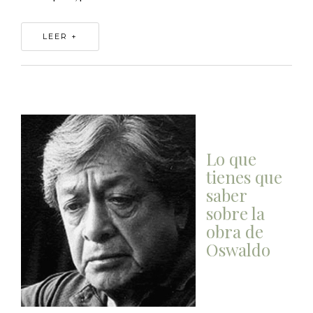
LEER +
Lo que
tienes que
saber
sobre la
obra de
Oswaldo