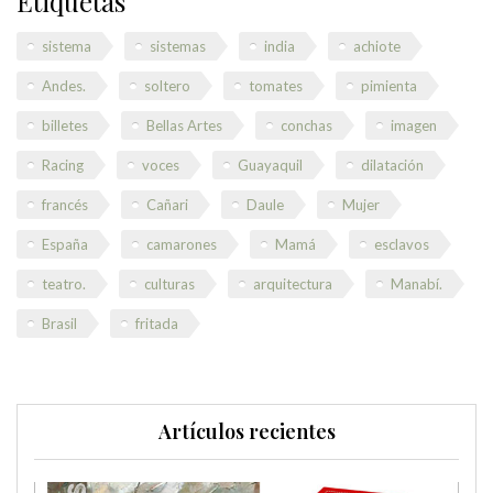
Etiquetas
sistema
sistemas
india
achiote
Andes.
soltero
tomates
pimienta
billetes
Bellas Artes
conchas
imagen
Racing
voces
Guayaquil
dilatación
francés
Cañari
Daule
Mujer
España
camarones
Mamá
esclavos
teatro.
culturas
arquitectura
Manabí.
Brasil
fritada
Artículos recientes