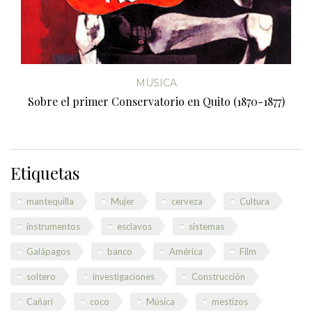
MUSICA
Sobre el primer Conservatorio en Quito (1870-1877)
Etiquetas
mantequilla
Mujer
cerveza
Cultura
instrumentos
esclavos
sistemas
Galápagos
banco
América
Film
soltero
investigaciones
Construcción
Cañari
coco
Música
mestizos