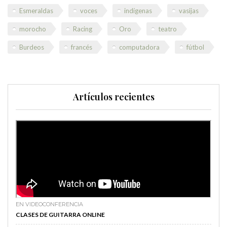
Esmeraldas
voces
indígenas
vasijas
morocho
Racing
Oro
teatro
Burdeos
francés
computadora
fútbol
Artículos recientes
EN VIDEOCONFERENCIA
CLASES DE GUITARRA ONLINE