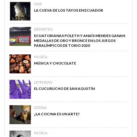
CINE
LA CUEVA DE LOS TAYOS EN ECUADOR
DEPORTES
ECUATORIANAS POLETH Y ANAÏS MENDES GANAN
MEDALLAS DE ORO Y BRONCE EN LOS JUEGOS
PARALÍMPICOS DE TOKIO 2020
MUSICA
MÚSICA Y CHOCOLATE
LEYENDAS
EL CUCURUCHO DE SAN AGUSTÍN
COCINA
¿LA COCINA ES UN ARTE?
MUSICA