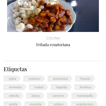
COCINA
Fritada ecuatoriana
Etiquetas
plata
esclavos
económica
francés
monedas
vasijas
lagartija
América
cebolla
danza
camaron
mantequilla
aceite
moneda
soltero
arquitectura