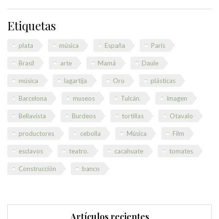
Etiquetas
plata
música
España
París
Brasil
arte
Mamá
Daule
música
lagartija
Oro
plásticas
Barcelona
museos
Tulcán.
imagen
Bellavista
Burdeos
tortillas
Otavalo
productores
cebolla
Música
Film
esclavos
teatro.
cacahuate
tomates
Construcción
banco
Artículos recientes