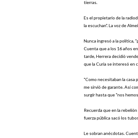
tierras.
Es el propietario de la radi
la escuchan". La voz de Almei
Nunca ingresó a la política, 
Cuenta que a los 16 años en
tarde, Herrera decidió vende
que la Curia se interesó en 
"Como necesitaban la casa pa
me sirvió de garante. Así co
surgir hasta que "nos hemos 
Recuerda que en la rebelión 
fuerza pública sacó los tubos
Le sobran anécdotas. Cuent