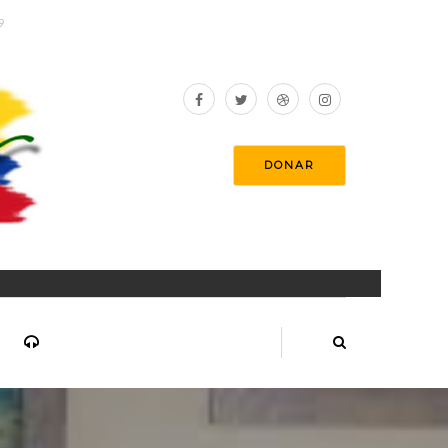
9
DONAR