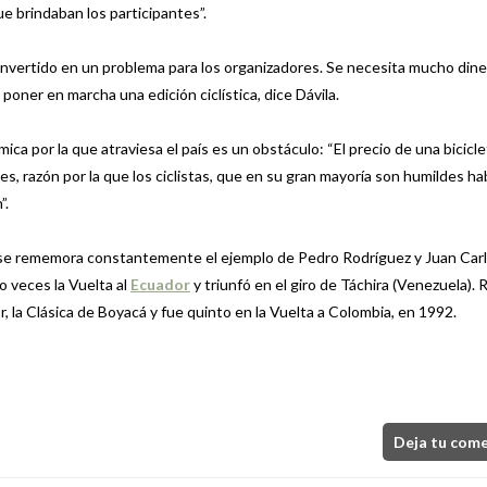
ue brindaban los participantes”.
nvertido en un problema para los organizadores. Se necesita mucho dine
poner en marcha una edición ciclística, dice Dávila.
mica por la que atraviesa el país es un obstáculo: “El precio de una bicicle
res, razón por la que los ciclistas, que en su gran mayoría son humildes h
”.
e se rememora constantemente el ejemplo de Pedro Rodríguez y Juan Car
o veces la Vuelta al
Ecuador
y triunfó en el giro de Táchira (Venezuela).
, la Clásica de Boyacá y fue quinto en la Vuelta a Colombia, en 1992.
Deja tu com