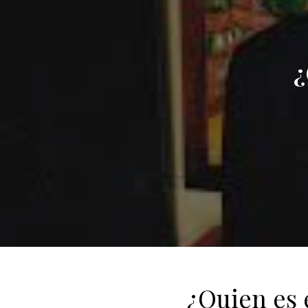
¿
¿Quien es 