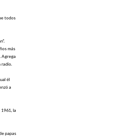
que todos
n".
años más
a. Agrega
 radio.
ual él
enzó a
 1961, la
 de papas