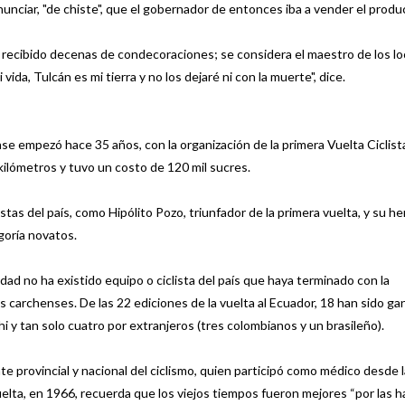
anunciar, "de chiste", que el gobernador de entonces iba a vender el produ
a recibido decenas de condecoraciones; se considera el maestro de los l
 vida, Tulcán es mi tierra y no los dejaré ni con la muerte", dice.
nse empezó hace 35 años, con la organización de la primera Vuelta Ciclista
kilómetros y tuvo un costo de 120 mil sucres.
listas del país, como Hipólito Pozo, triunfador de la primera vuelta, y su 
goría novatos.
idad no ha existido equipo o ciclista del país que haya terminado con la
 carchenses. De las 22 ediciones de la vuelta al Ecuador, 18 han sido g
 y tan solo cuatro por extranjeros (tres colombianos y un brasileño).
nte provincial y nacional del ciclismo, quien participó como médico desde l
uelta, en 1966, recuerda que los viejos tiempos fueron mejores “por las h