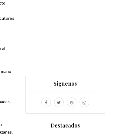
cto
ocutores
 al
hermano
Síguenos
anadas
a
Destacados
azañas,