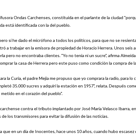
odifusora Ondas Carchenses, constituida en el parlante de la ciudad "por
da está identificada con la del pueblo.
"pero sí he dado el micrófono a todos los políticos, para que no se resienta
tró a trabajar en la emisora de propiedad de Horacio Herrera. Unos seis 
rla pero no encontraba clientes. "Yo no tenía ni un sucre", afirma Almeid
comprar la casa de Herrera pero este puso como condición la compra de la
ra la Curia, el padre Mejía me propuso que yo comprara la radio, para lo c
mpleté 35.000 sucres y adquirí la estación en 1957", relata. Después com
metido en el corazón del pueblo".
carchense contra el tributo implantado por José María Velasco Ibarra, en
 de los transmisores para evitar la difusión de las noticias.
a que en un día de Inocentes, hace unos 10 años, cuando hubo escasez