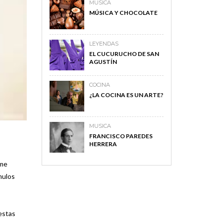
MUSICA
MÚSICA Y CHOCOLATE
LEYENDAS
EL CUCURUCHO DE SAN
AGUSTÍN
COCINA
¿LA COCINA ES UN ARTE?
MUSICA
FRANCISCO PAREDES
HERRERA
 me
mulos
 estas
MAGAZINE