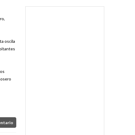
ro,
ta oscila
abitantes
los
 Rosero
entario