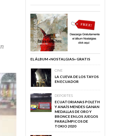
en
EL ÁLBUM «NOSTALGIAS» GRATIS
CINE
LA CUEVA DE LOS TAYOS
EN ECUADOR
DEPORTES
ECUATORIANAS POLETH
Y ANAÏS MENDES GANAN
MEDALLAS DE ORO Y
BRONCE EN LOS JUEGOS
PARALÍMPICOS DE
TOKIO 2020