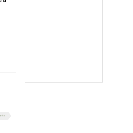
pena
cés