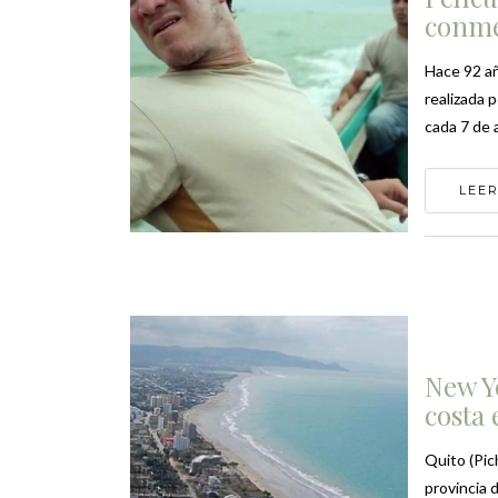
conme
Hace 92 añ
realizada 
cada 7 de 
LEER
New Y
costa
Quito (Pic
provincia 