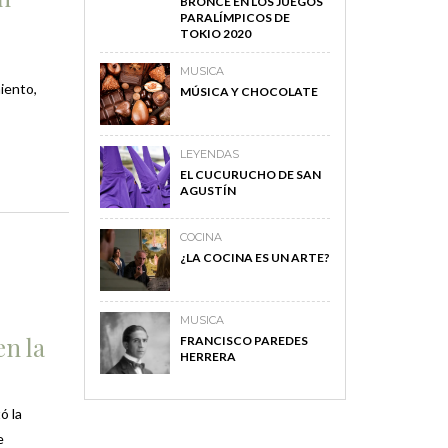
BRONCE EN LOS JUEGOS
PARALÍMPICOS DE
TOKIO 2020
MUSICA
iento,
MÚSICA Y CHOCOLATE
LEYENDAS
EL CUCURUCHO DE SAN
AGUSTÍN
COCINA
¿LA COCINA ES UN ARTE?
MUSICA
en la
FRANCISCO PAREDES
HERRERA
ó la
e