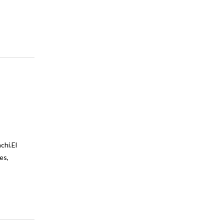
MAGAZINE
chi.El
es,