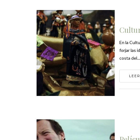
Cultu
En la Cult
forjar las
costa del...
LEER
Pelícu