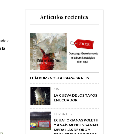
Artículos recientes
dado a
 la
EL ÁLBUM «NOSTALGIAS» GRATIS
CINE
LA CUEVA DE LOS TAYOS
EN ECUADOR
DEPORTES
ECUATORIANAS POLETH
Y ANAÏS MENDES GANAN
MEDALLAS DE ORO Y
en