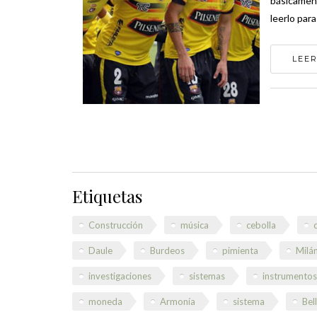
básicament
leerlo para
LEER
Etiquetas
Construcción
música
cebolla
Daule
Burdeos
pimienta
Milá
investigaciones
sistemas
instrumentos
moneda
Armonía
sistema
Bel