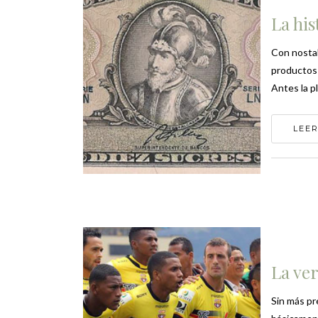
La hi
Con nostal
productos 
Antes la pl
LEER
La ver
Sin más pr