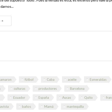
e del supuesto "ídolo". Pues la verdad es esta, es extenso pero vale la 
 darnos...
 +
camaron
fútbol
Cuba
aceite
Esmeraldas
n
culturas
productores
Barcelona
Ecuador
España
Aucas
Quito
fran
lavista
baños
Mamá
mantequilla