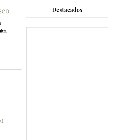
seo
Destacados
s
ito.
or