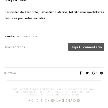
El ministro del Deporte, Sebastián Palacios, felicitó a las medallistas
olímpicas por redes sociales.
Fuente :
eluniverso.com
0 comentarios
Deja tu comentario
33146
ECUATORIANAS POLETH Y ANAÏS MENDES GANAN
MEDALLAS DE ORO Y BRONCE EN LOS JUEGOS
PARALÍMPICOS DE TOKIO 2020
ARTÍCULOS RELACIONADOS