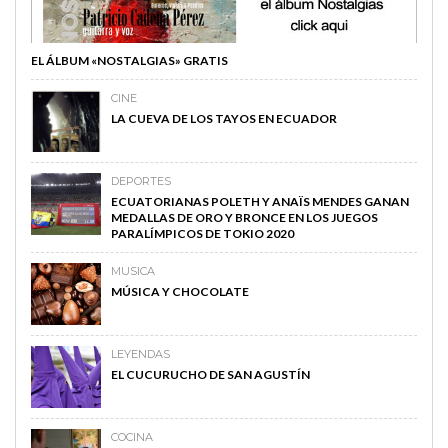
EL ÁLBUM «NOSTALGIAS» GRATIS
CINE
LA CUEVA DE LOS TAYOS EN ECUADOR
DEPORTES
ECUATORIANAS POLETH Y ANAÏS MENDES GANAN
MEDALLAS DE ORO Y BRONCE EN LOS JUEGOS
PARALÍMPICOS DE TOKIO 2020
MUSICA
MÚSICA Y CHOCOLATE
LEYENDAS
EL CUCURUCHO DE SAN AGUSTÍN
COCINA