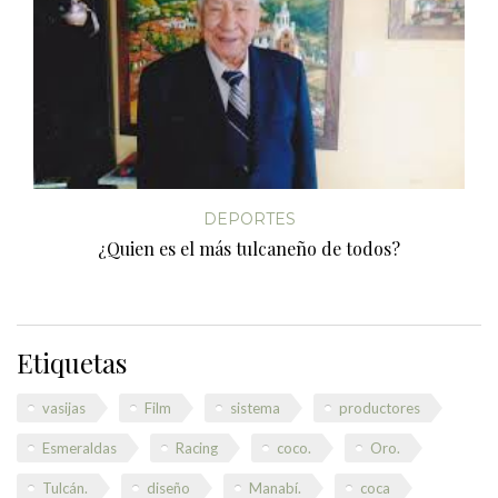
DEPORTES
¿Quien es el más tulcaneño de todos?
Etiquetas
vasijas
Film
sistema
productores
Esmeraldas
Racing
coco.
Oro.
Tulcán.
diseño
Manabí.
coca