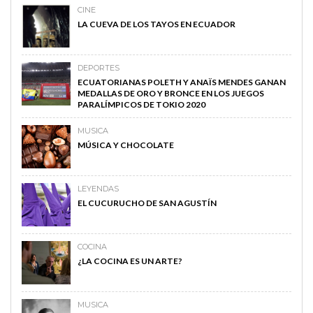
CINE
LA CUEVA DE LOS TAYOS EN ECUADOR
DEPORTES
ECUATORIANAS POLETH Y ANAÏS MENDES GANAN
MEDALLAS DE ORO Y BRONCE EN LOS JUEGOS
PARALÍMPICOS DE TOKIO 2020
MUSICA
MÚSICA Y CHOCOLATE
LEYENDAS
EL CUCURUCHO DE SAN AGUSTÍN
COCINA
¿LA COCINA ES UN ARTE?
MUSICA