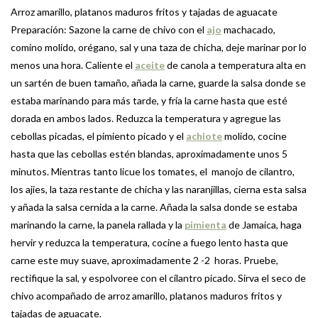
Arroz amarillo, platanos maduros fritos y tajadas de aguacate
Preparación: Sazone la carne de chivo con el
ajo
machacado,
comino molido, orégano, sal y una taza de chicha, deje marinar por lo
menos una hora. Caliente el
aceite
de canola a temperatura alta en
un sartén de buen tamaño, añada la carne, guarde la salsa donde se
estaba marinando para más tarde, y fría la carne hasta que esté
dorada en ambos lados. Reduzca la temperatura y agregue las
cebollas picadas, el pimiento picado y el
achiote
molido, cocine
hasta que las cebollas estén blandas, aproximadamente unos 5
minutos. Mientras tanto licue los tomates, el  manojo de cilantro,
los ajies, la taza restante de chicha y las naranjillas, cierna esta salsa
y añada la salsa cernida a la carne. Añada la salsa donde se estaba
marinando la carne, la panela rallada y la
pimienta
de Jamaica, haga
hervir y reduzca la temperatura, cocine a fuego lento hasta que
carne este muy suave, aproximadamente 2 -2  horas. Pruebe,
rectifique la sal, y espolvoree con el cilantro picado. Sirva el seco de
chivo acompañado de arroz amarillo, platanos maduros fritos y
tajadas de aguacate.