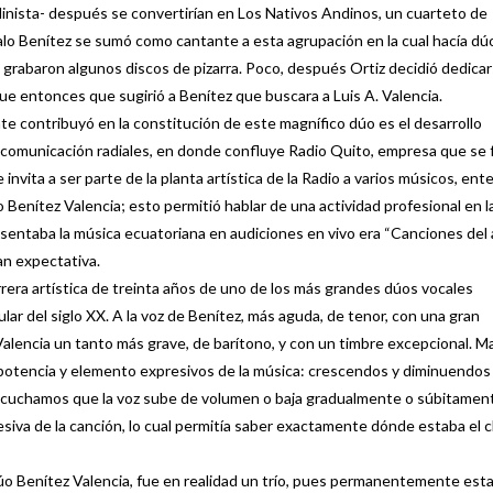
linista- después se convertirían en Los Nativos Andinos, un cuarteto de
alo Benítez se sumó como cantante a esta agrupación en la cual hacía dú
 se grabaron algunos discos de pizarra. Poco, después Ortiz decidió dedica
 fue entonces que sugirió a Benítez que buscara a Luis A. Valencia.
nte contribuyó en la constitución de este magnífico dúo es el desarrollo
 comunicación radiales, en donde confluye Radio Quito, empresa que se
nvita a ser parte de la planta artística de la Radio a varios músicos, ente
 Benítez Valencia; esto permitió hablar de una actividad profesional en l
sentaba la música ecuatoriana en audiciones en vivo era “Canciones del a
an expectativa.
rera artística de treinta años de uno de los más grandes dúos vocales
lar del siglo XX. A la voz de Benítez, más aguda, de tenor, con una gran
Valencia un tanto más grave, de barítono, y con un timbre excepcional. 
, potencia y elemento expresivos de la música: crescendos y diminuendos
scuchamos que la voz sube de volumen o baja gradualmente o súbitamen
siva de la canción, lo cual permitía saber exactamente dónde estaba el c
o Benítez Valencia, fue en realidad un trío, pues permanentemente est