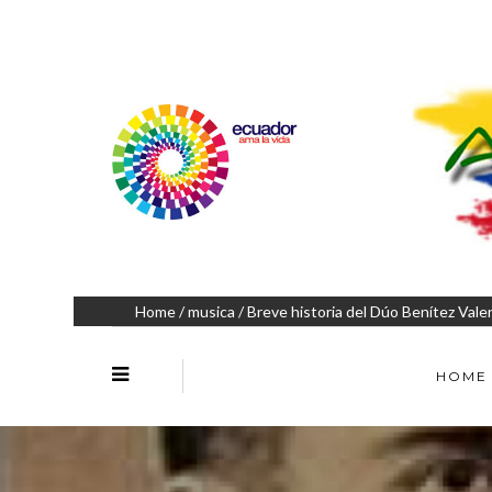
Home
/
musica
/ Breve historia del Dúo Benítez Vale
HOME