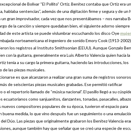
xcepcional de Bolívar “El Pollito” Ortiz. Benítez contaba que Ortiz era 
ba, hablaba sentencias”, además de una digitación firme y segura y de un
ra un gran improvisador, cada vez que nos presentábamos – nos narraba B
largo de la canción y siempre quedaban bien, el siguiente adorno siempre
lidad de este artista se puede vislumbrar escuchando los disco Oye
muje
Embajada norteamericana el ingeniero de sonido Emory Cook (1913-2002)
ieron los registros al Instituto Smithsonian (EEUU). Aunque Gonzalo Ben
n con la guitarra, generalmente era Luis Alberto Valencia quien hacía la
tiz tenía a su cargo la primera guitarra, haciendo las introducciones, los
go de las piezas musicales.
ionarse es que alcanzaron a realizar una gran suma de registros sonoros
ás de seiscientas piezas musicales grabadas. Ese permitió ratificar
 o el repertorio llamado de “música nacional”. El pasillo llegó a su cúspid
os ecuatorianos como sanjuanitos, danzantes, tonadas, pasacalles, albazo
s nuevos compositores populares de su época, tuvieron el espacio para
En buena medida, lo que vino después fue un seguimiento o una emulación
 del Dúo. Las piezas que originalmente grabaron los Benítez-Valencia era
siones, aunque también hay que señalar que se creó una especie de escu