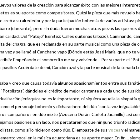
evos valores de la creación para alcanzar éxito con las mejores interpre
retes es su aporte como compositores. Quizá la pieza que más revuelo h
e creó a su alrededor y por la participación bohemia de varios artistas: pi
e barro (danzante), pero sin duda fueron muchas otras piezas las que nos 
an calidad. Del “Patojo” Benítez: Calles quiteñas (albazo), Caminando, c
elta del chagra, que es reclamada en su parte musical como una pieza de 
a vez y se llamó el Canchano vago (Dónde estás José María, que no te veo
ribió: Empeñando el sombrerito me voy volviendo... Por su parte el “Pot
s pasillos Acuérdate de mí, Canción azul y la parte musical de la tonada L
aba y creo que causa todavía algunos apasionamientos entre sus fanáti
“Potolistas”, dándoles el crédito de mejor cantante a cada uno de sus ído
dualización jerárquica no es lo importante, ni siquiera aquella la simpatía 
, como el personaje bohemio y dicharachero del dúo “con la voz inigualable
tros compañeros en dúo mixto (Azucena Durán, Carlota Jaramillo), así co
 dejamos pasiones a un lado, nos percataremos que ninguno triunfó radic
olistas, como sí lo hicieron como dúo. El empaste de sus
voces
y el mane
lemento vocal en la música ecuatoriana es su aporte mayor. En fin… siem