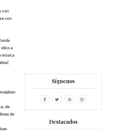
o con
rse con
 funda
 ellos a
a música
lma”,
Síguenos
Manejaban
te, de
límax de
Destacados
aban