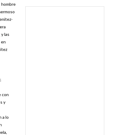
un hombre
 hermoso
enítez-
 era
r
y las
 en
ítez
;
e con
s y
 a lo
n
ela,