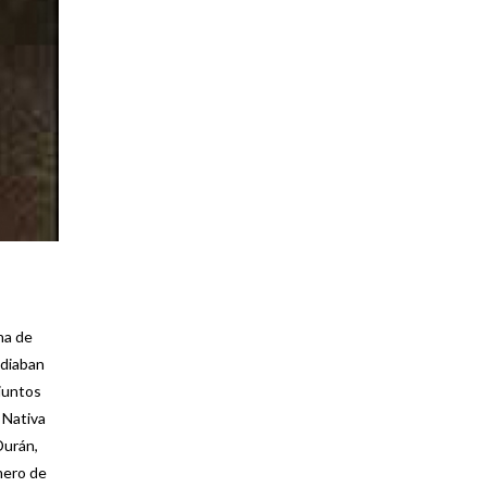
na de
udiaban
juntos
 Nativa
Durán,
imero de