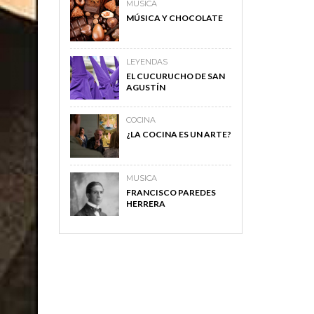
MUSICA
MÚSICA Y CHOCOLATE
LEYENDAS
EL CUCURUCHO DE SAN
AGUSTÍN
COCINA
¿LA COCINA ES UN ARTE?
MUSICA
FRANCISCO PAREDES
HERRERA
MAGAZINE