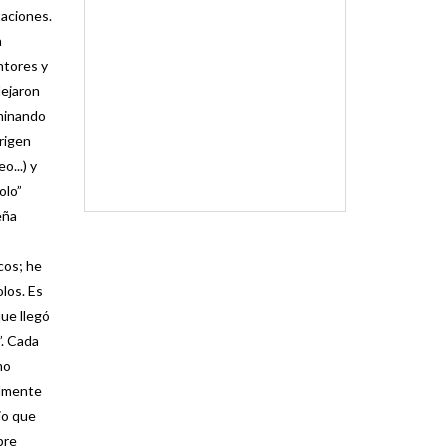
taciones.
a
ntores y
dejaron
aminando
origen
...) y
olo”
eña
cos; he
los. Es
que llegó
”. Cada
mo
almente
jo que
pre