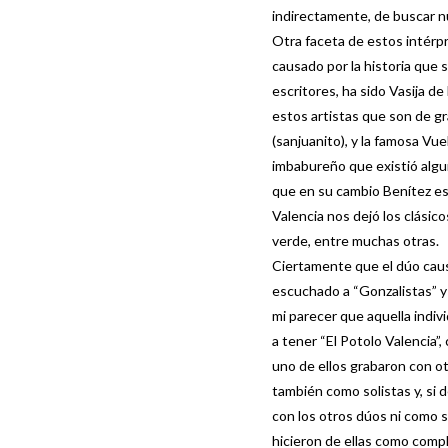
indirectamente, de buscar nu
Otra faceta de estos intérp
causado por la historia que s
escritores, ha sido Vasija d
estos artistas que son de gr
(sanjuanito), y la famosa Vu
imbabureño que existió algun
que en su cambio Benítez esc
Valencia nos dejó los clásico
verde, entre muchas otras.
Ciertamente que el dúo caus
escuchado a “Gonzalistas” y 
mi parecer que aquella indivi
a tener “El Potolo Valencia”
uno de ellos grabaron con o
también como solistas y, si
con los otros dúos ni como s
hicieron de ellas como comp