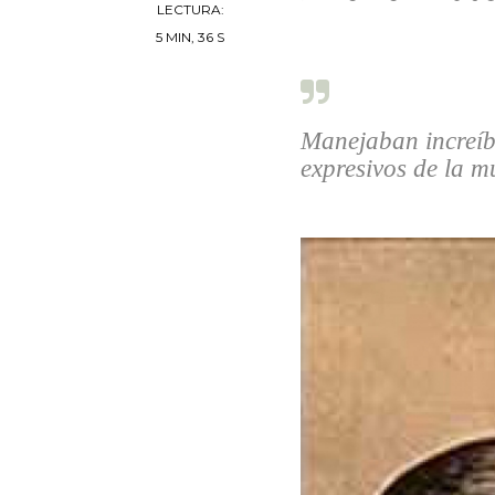
LECTURA:
5 MIN, 36 S
Manejaban increíbl
expresivos de la m