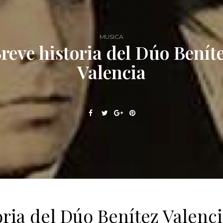
MUSICA
reve historia del Dúo Benít
Valencia
oria del Dúo Benítez Valenc